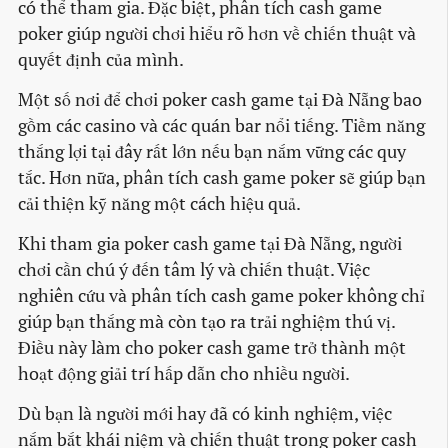
có thể tham gia. Đặc biệt, phân tích cash game
poker giúp người chơi hiểu rõ hơn về chiến thuật và
quyết định của mình.
Một số nơi để chơi poker cash game tại Đà Nẵng bao
gồm các casino và các quán bar nổi tiếng. Tiềm năng
thắng lợi tại đây rất lớn nếu bạn nắm vững các quy
tắc. Hơn nữa, phân tích cash game poker sẽ giúp bạn
cải thiện kỹ năng một cách hiệu quả.
Khi tham gia poker cash game tại Đà Nẵng, người
chơi cần chú ý đến tâm lý và chiến thuật. Việc
nghiên cứu và phân tích cash game poker không chỉ
giúp bạn thắng mà còn tạo ra trải nghiệm thú vị.
Điều này làm cho poker cash game trở thành một
hoạt động giải trí hấp dẫn cho nhiều người.
Dù bạn là người mới hay đã có kinh nghiệm, việc
nắm bắt khái niệm và chiến thuật trong poker cash